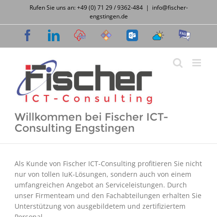
Zum
Rufen Sie uns an: +49 (0) 71 29 / 9362-484
|
info@fischer-
Inhalt
engstingen.de
springen
Facebook
LinkedIn
Cloud
Support
OWA
Wetter
FAQ
Desk
Willkommen bei Fischer ICT-
Consulting Engstingen
Als Kunde von Fischer ICT-Consulting profitieren Sie nicht
nur von tollen IuK-Lösungen, sondern auch von einem
umfangreichen Angebot an Serviceleistungen. Durch
unser Firmenteam und den Fachabteilungen erhalten Sie
Unterstützung von ausgebildetem und zertifiziertem
Personal.