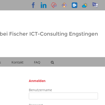
Facebook
LinkedIn
Cloud
Support
OWA
Wetter
FAQ
Desk
ei Fischer ICT-Consulting Engstingen
s
Kontakt
FAQ
Anmelden
Benutzername