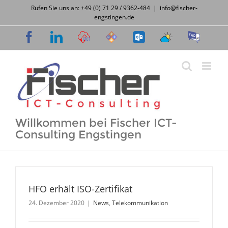
Zum
Rufen Sie uns an: +49 (0) 71 29 / 9362-484
|
info@fischer-
Inhalt
engstingen.de
springen
Facebook
LinkedIn
Cloud
Support
OWA
Wetter
FAQ
Desk
Willkommen bei Fischer ICT-
Consulting Engstingen
HFO erhält ISO-Zertifikat
24. Dezember 2020
|
News
,
Telekommunikation