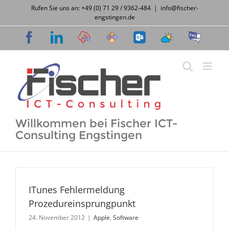
Zum
Rufen Sie uns an: +49 (0) 71 29 / 9362-484
|
info@fischer-
Inhalt
engstingen.de
springen
Facebook
LinkedIn
Cloud
Support
OWA
Wetter
FAQ
Desk
Willkommen bei Fischer ICT-
Consulting Engstingen
ITunes Fehlermeldung
Prozedureinsprungpunkt
24. November 2012
|
Apple
,
Software