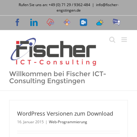
Zum
Rufen Sie uns an: +49 (0) 71 29 / 9362-484
|
info@fischer-
Inhalt
engstingen.de
springen
Facebook
LinkedIn
Cloud
Support
OWA
Wetter
FAQ
Desk
Willkommen bei Fischer ICT-
Consulting Engstingen
WordPress Versionen zum Download
16. Januar 2015
|
Web-Programmierung