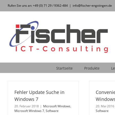
Zum
Rufen Sie uns an: +49 (0) 71 29 / 9362-484
|
info@fischer-engstingen.de
Inhalt
springen
Startseite
Produkte
Le
Fehler Update Suche in
Conveni
Windows 7
Windows
20. Februar 2018
|
Microsoft Windows
,
20. Mai 2016
Microsoft Windows 7
,
Software
Software