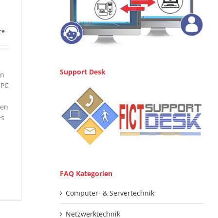
re
Support Desk
on
-PC
len
es
FAQ Kategorien
Computer- & Servertechnik
Netzwerktechnik