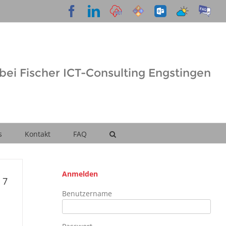
Facebook
LinkedIn
Cloud
Support
OWA
Wetter
FAQ
Desk
ei Fischer ICT-Consulting Engstingen
s
Kontakt
FAQ
Anmelden
 7
Benutzername