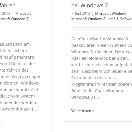
fahren
bei Windows 7
r 2013
|
Microsoft
7. Juni 2013
|
Microsoft Windows
,
rosoft Windows 7
,
Microsoft Windows 8 und 8.1
,
Softwa
Die CharmBar im Windows 8
es Arbeiten am
deaktivieren Vielen Nutzern v
ffnen sich im
Windows 8, die einen Desktop
d häufig mehrere
oder ein Notebook benutzen,
und Dienste, die
wird sicherlich schon aufgefal
terfahren des
sein, dass beim Schließen ein
stems Verzögerungen
Dokuments oder eines
en können. Windows
Programms im rechten oberen
 eine bestimmte Zeit
Bereich die CharmBar von
r diese vom System
Windows 8 [...]
h beendet werden.
e Anwendungen [...]
Weiterlesen