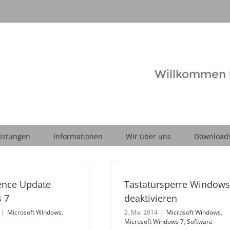
Willkommen b
istungen
Informationen
Wir über uns
Download
ence Update
Tastatursperre Windows
 7
deaktivieren
|
Microsoft Windows
,
2. Mai 2014
|
Microsoft Windows
,
Microsoft Windows 7
,
Software