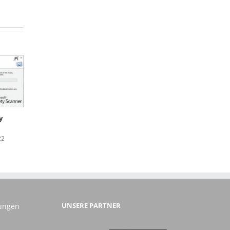
Updates für Windows
WordPress – Der
10 nach Supportende
Opcode-Cache ist
y
29. September 2025
nicht aktiviert
18. Juli 2026
22
UNSERE PARTNER
gungen