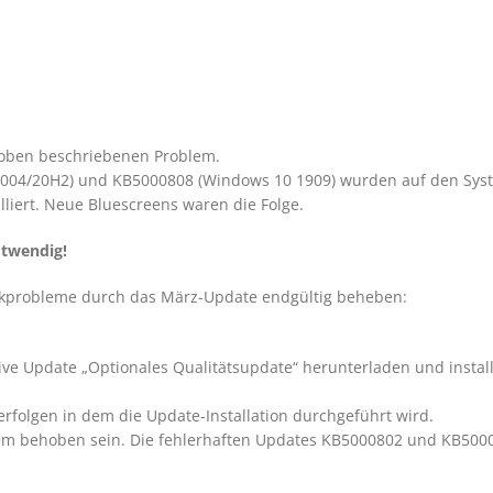
oben beschriebenen Problem.
2004/20H2) und KB5000808 (Windows 10 1909) wurden auf den Sy
lliert. Neue Bluescreens waren die Folge.
otwendig!
fikprobleme durch das März-Update endgültig beheben:
ve Update „Optionales Qualitätsupdate“ herunterladen und instal
erfolgen in dem die Update-Installation durchgeführt wird.
oblem behoben sein. Die fehlerhaften Updates KB5000802 und KB500