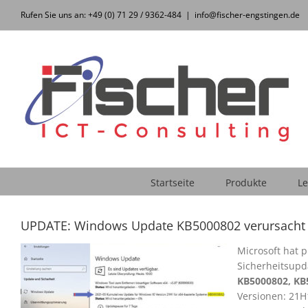
Zum
Rufen Sie uns an: +49 (0) 71 29 / 9362-484
|
info@fischer-engstingen.de
Inhalt
springen
Startseite
Produkte
Le
UPDATE: Windows Update KB5000802 verursacht
Microsoft hat 
Sicherheitsupd
KB5000802, KB
Versionen: 21H