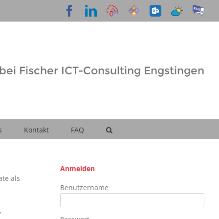
Facebook
LinkedIn
Cloud
Support
OWA
Wetter
FAQ
Desk
ei Fischer ICT-Consulting Engstingen
s
Kontakt
FAQ
Anmelden
te als
Benutzername
,