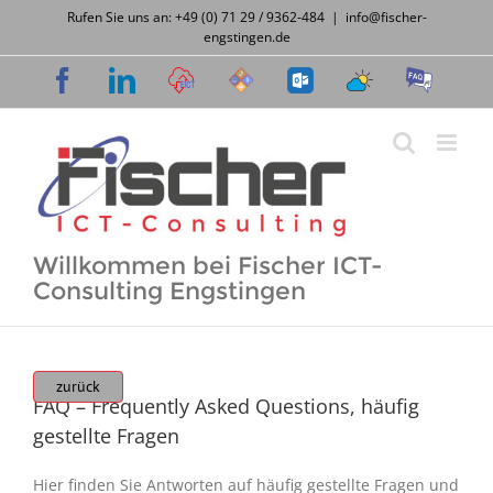
Zum
Rufen Sie uns an: +49 (0) 71 29 / 9362-484
|
info@fischer-
Inhalt
engstingen.de
springen
Facebook
LinkedIn
Cloud
Support
OWA
Wetter
FAQ
Desk
Willkommen bei Fischer ICT-
Consulting Engstingen
zurück
FAQ – Frequently Asked Questions, häufig
gestellte Fragen
Hier finden Sie Antworten auf häufig gestellte Fragen und